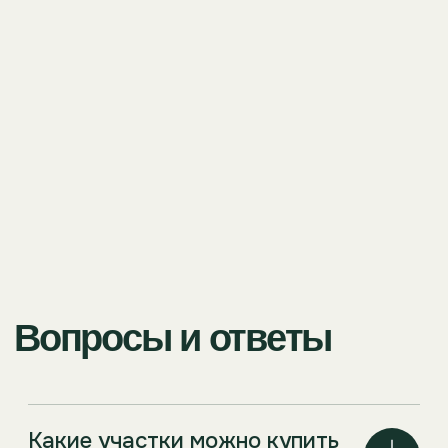
Как добраться до участка?
Как проходит
процесс
покупка участка
Поможем подобрать участок под ваши задачи,
подробно расскажем про инфраструктуру и
особенности каждого поселка
01
02
Просмотр
Заявка и запись
и бронирование
на просмотр
Оставляете заявку на сайте
Показываем участки, от
или по телефону. Менеджер
на вопросы, помогаем ср