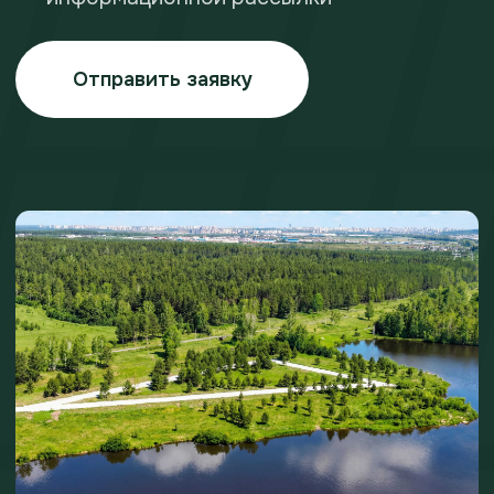
Земля для жизни
и бизнеса
Информация, предоставленная на сайте, носит информационный
характер и не является публичной офертой, определяемой
положениями ст. 437 ГКРФ. Девелопер оставляет за собой право
в любое время вносить какие-либо изменения в данные
предложения без предварительного уведомления. О всех
действующих предложениях и ценах необходимо уточнять
у девелопера.