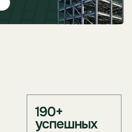
190+
успешных
сделок
оформлено за
последний год