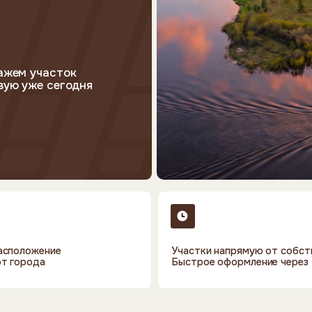
часток
е сегодня
жение
Участки напрямую от собственника.
да
Быстрое оформление через МФЦ