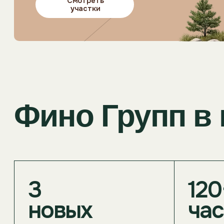
3
120+
новых
частн
поселка
клиен
запущены в продажу
купили участк
за последний год
жизни и отды