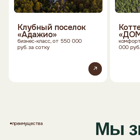
Перейти
Мы зна
преимущества
земли, и снимае