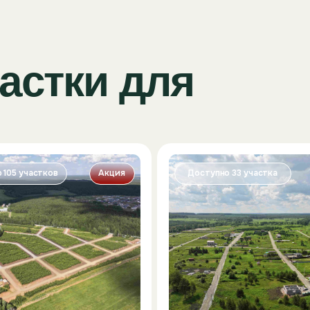
тки для
стков
Акция
Доступно 33 участка
Акция
ый поселок
Шабровские
дачи
, от 270
эконом-класс, от 105 000
тку
руб. за сотку