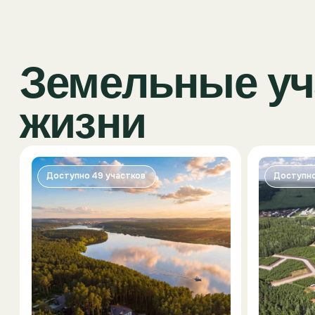
Земельные учас
жизни
Доступно 49 участков
Доступно 105 уча
Клубный поселок
Коттеджн
«Адажио»
«ДОМО»
бизнес-класс, от 550 000
комфорт-класс
руб. за сотку
000 руб. за со