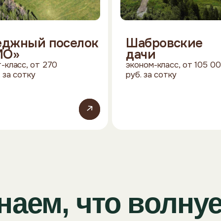
Перейти
Перейти
ем, что волнует п
м эти вопросы ещё