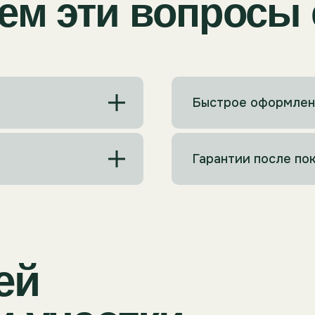
й
Быстрое оформлен
участки
Гарантии после по
Земля для бизн
Инвестиции с ростом