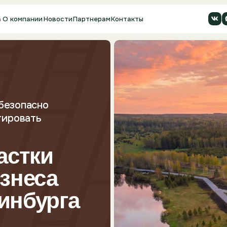
ании
Новости
Партнерам
Контакты
пасно
ать
тки
еса
бурга