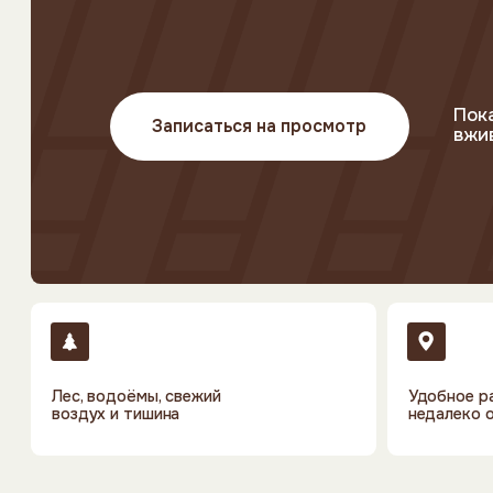
Покажем у
Записаться на просмотр
вживую уж
Лес, водоёмы, свежий
Удобное располо
воздух и тишина
недалеко от горо