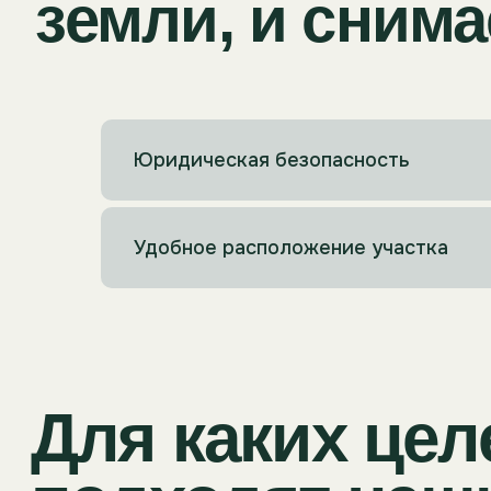
Для каких целе
Юридическая безопасность
подходят наши 
Удобное расположение участка
Земля для жизни
Дом для переезда за