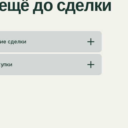
ие сделки
купки
еса