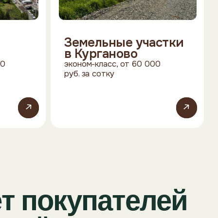
Перейти
окупателей
 до сделки