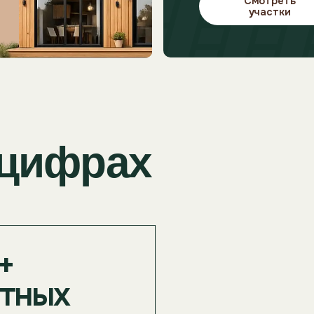
ых
тов
и для
ха
15+
бизнес-
клиентов
выбрали нас для